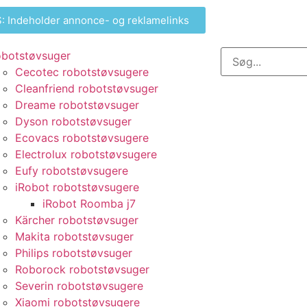
 Indeholder annonce- og reklamelinks
botstøvsuger
Cecotec robotstøvsugere
Cleanfriend robotstøvsuger
Dreame robotstøvsuger
Dyson robotstøvsuger
Ecovacs robotstøvsugere
Electrolux robotstøvsugere
Eufy robotstøvsugere
iRobot robotstøvsugere
iRobot Roomba j7
Kärcher robotstøvsuger
Makita robotstøvsuger
Philips robotstøvsuger
Roborock robotstøvsuger
Severin robotstøvsugere
Xiaomi robotstøvsugere