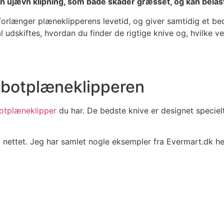
ve en ujævn klipning, som både skader græsset, og kan bel
orlænger plæneklipperens levetid, og giver samtidig et bed
kal udskiftes, hvordan du finder de rigtige knive og, hvilke 
robotplæneklipperen
otplæneklipper
du har. De bedste knive er designet specielt
 nettet. Jeg har samlet nogle eksempler fra Evermart.dk he