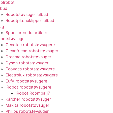
olrobot
lbud
Robotstøvsuger tilbud
Robotplæneklipper tilbud
og
Sponsorerede artikler
botstøvsuger
Cecotec robotstøvsugere
Cleanfriend robotstøvsuger
Dreame robotstøvsuger
Dyson robotstøvsuger
Ecovacs robotstøvsugere
Electrolux robotstøvsugere
Eufy robotstøvsugere
iRobot robotstøvsugere
iRobot Roomba j7
Kärcher robotstøvsuger
Makita robotstøvsuger
Philips robotstøvsuger