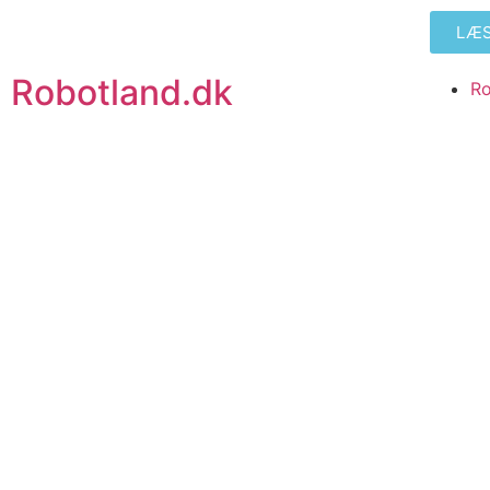
LÆS:
Robotland.dk
Ro