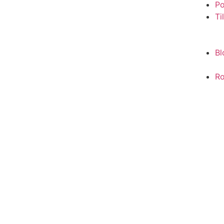
Po
Ti
Bl
Ro