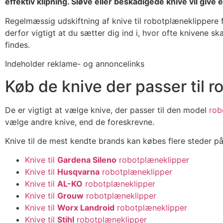
effektiv klipning. Sløve eller beskadigede knive vil gi
Regelmæssig udskiftning af knive til robotplæneklippere f
derfor vigtigt at du sætter dig ind i, hvor ofte knivene s
findes.
Indeholder reklame- og annoncelinks
Køb de knive der passer til 
De er vigtigt at vælge knive, der passer til den model
rob
vælge andre knive, end de foreskrevne.
Knive til de mest kendte brands kan købes flere steder på
Knive til
Gardena Sileno
robotplæneklipper
Knive til
Husqvarna
robotplæneklipper
Knive til
AL-KO
robotplæneklipper
Knive til
Grouw
robotplæneklipper
Knive til
Worx Landroid
robotplæneklipper
Knive til
Stihl
robotplæneklipper