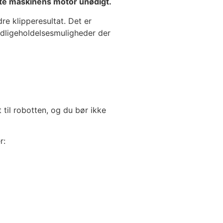
aste maskinens motor unødigt.
re klipperesultat. Det er
vedligeholdelsesmuligheder der
 til robotten, og du bør ikke
r: