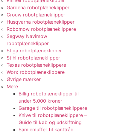
Einhell robotplæneklipper
Gardena robotplæneklipper
Grouw robotplæneklipper
Husqvarna robotplæneklipper
Robomow robotplæneklippere
Segway Navimow
robotplæneklipper
Stiga robotplæneklipper
Stihl robotplæneklipper
Texas robotplæneklippere
Worx robotplæneklippere
Øvrige mærker
Mere
Billig robotplæneklipper til
under 5.000 kroner
Garage til robotplæneklippere
Knive til robotplæneklippere –
Guide til køb og udskiftning
Samlemuffer til kanttråd