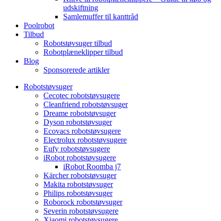
udskiftning
Samlemuffer til kanttråd
Poolrobot
Tilbud
Robotstøvsuger tilbud
Robotplæneklipper tilbud
Blog
Sponsorerede artikler
Robotstøvsuger
Cecotec robotstøvsugere
Cleanfriend robotstøvsuger
Dreame robotstøvsuger
Dyson robotstøvsuger
Ecovacs robotstøvsugere
Electrolux robotstøvsugere
Eufy robotstøvsugere
iRobot robotstøvsugere
iRobot Roomba j7
Kärcher robotstøvsuger
Makita robotstøvsuger
Philips robotstøvsuger
Roborock robotstøvsuger
Severin robotstøvsugere
Xiaomi robotstøvsugere