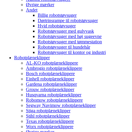
Øvrige mærker
Andet
Billig robotstøvsuger
Dørtrinsrampe til robotstøvsuger
Hvid robotstøvsuger
Robotstøvsuger med gulvvask
Robotstøvsuger med høj sugeevne
Robotstøvsuger med tømmestation
Robotstøvsuger til hundehår
Robotstøvsuger til kontor og industri
Robotplæneklipper
AL-KO robotplæneklippere
Ambrogio robotplæneklippere
Bosch robotplæneklippere
Einhell robotplæneklipper
Gardena robotplæneklipper
Grouw robotplæneklipper
Husqvarna robotplæneklipper
Robomow robotplæneklippere
Segway Navimow robotplæneklipper
Stiga robotplæneklipper
Stihl robotplæneklipper
Texas robotplæneklippere
Worx robotplæneklippere
Øvrige mærker