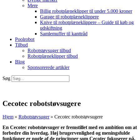
Mere
Billig robotplæneklipper til under 5.000 kroner
Garage til robotplæneklippere
Knive til robotplæneklippere – Guide til køb og
udskiftning
Samlemuffer til kanttråd
Poolrobot
Tilbud
Robotstøvsuger tilbud
Robotplæneklipper tilbud
Blog
Sponsorerede artikler
Søg
Cecotec robotstøvsugere
Hjem
»
Robotstøvsuger
»
Cecotec robotstøvsugere
En Cecotec robotstøvsuger er fremstillet med en ambition om at
forbedre din hverdag. Høj brugervenlighed og meningsfulde
funktioner er nogle af de principper som Cecotec fokuserer på.