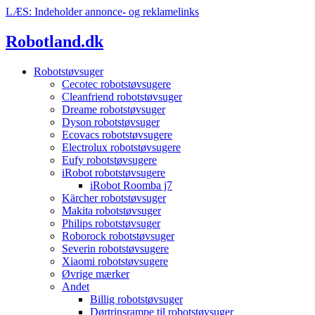
Videre
LÆS: Indeholder annonce- og reklamelinks
til
indhold
Robotland.dk
Robotstøvsuger
Cecotec robotstøvsugere
Cleanfriend robotstøvsuger
Dreame robotstøvsuger
Dyson robotstøvsuger
Ecovacs robotstøvsugere
Electrolux robotstøvsugere
Eufy robotstøvsugere
iRobot robotstøvsugere
iRobot Roomba j7
Kärcher robotstøvsuger
Makita robotstøvsuger
Philips robotstøvsuger
Roborock robotstøvsuger
Severin robotstøvsugere
Xiaomi robotstøvsugere
Øvrige mærker
Andet
Billig robotstøvsuger
Dørtrinsrampe til robotstøvsuger