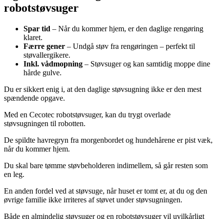
robotstøvsuger
Spar tid
– Når du kommer hjem, er den daglige rengøring
klaret.
Færre gener
– Undgå støv fra rengøringen – perfekt til
støvallergikere.
Inkl. vådmopning
– Støvsuger og kan samtidig moppe dine
hårde gulve.
Du er sikkert enig i, at den daglige støvsugning ikke er den mest
spændende opgave.
Med en Cecotec robotstøvsuger, kan du trygt overlade
støvsugningen til robotten.
De spildte havregryn fra morgenbordet og hundehårene er pist væk,
når du kommer hjem.
Du skal bare tømme støvbeholderen indimellem, så går resten som
en leg.
En anden fordel ved at støvsuge, når huset er tomt er, at du og den
øvrige familie ikke irriteres af støvet under støvsugningen.
Både en almindelig støvsuger og en robotstøvsuger vil uvilkårligt