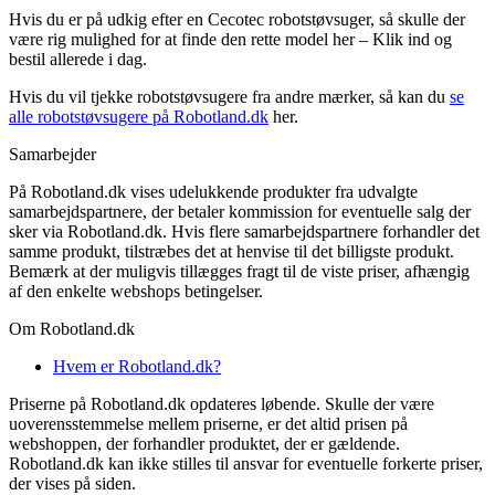
Hvis du er på udkig efter en Cecotec robotstøvsuger, så skulle der
være rig mulighed for at finde den rette model her – Klik ind og
bestil allerede i dag.
Hvis du vil tjekke robotstøvsugere fra andre mærker, så kan du
se
alle robotstøvsugere på Robotland.dk
her.
Samarbejder
På Robotland.dk vises udelukkende produkter fra udvalgte
samarbejdspartnere, der betaler kommission for eventuelle salg der
sker via Robotland.dk. Hvis flere samarbejdspartnere forhandler det
samme produkt, tilstræbes det at henvise til det billigste produkt.
Bemærk at der muligvis tillægges fragt til de viste priser, afhængig
af den enkelte webshops betingelser.
Om Robotland.dk
Hvem er Robotland.dk?
Priserne på Robotland.dk opdateres løbende. Skulle der være
uoverensstemmelse mellem priserne, er det altid prisen på
webshoppen, der forhandler produktet, der er gældende.
Robotland.dk kan ikke stilles til ansvar for eventuelle forkerte priser,
der vises på siden.