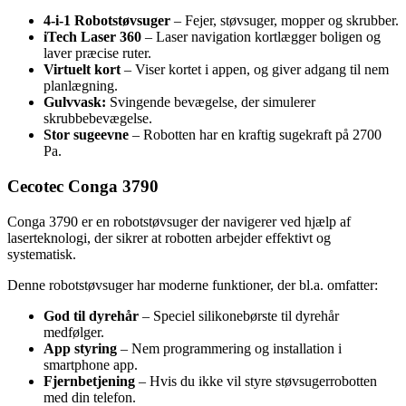
4-i-1 Robotstøvsuger
– Fejer, støvsuger, mopper og skrubber.
iTech Laser 360
– Laser navigation kortlægger boligen og
laver præcise ruter.
Virtuelt kort
– Viser kortet i appen, og giver adgang til nem
planlægning.
Gulvvask:
Svingende bevægelse, der simulerer
skrubbebevægelse.
Stor sugeevne
– Robotten har en kraftig sugekraft på 2700
Pa.
Cecotec Conga 3790
Conga 3790 er en robotstøvsuger der navigerer ved hjælp af
laserteknologi, der sikrer at robotten arbejder effektivt og
systematisk.
Denne robotstøvsuger har moderne funktioner, der bl.a. omfatter:
God til dyrehår
– Speciel silikonebørste til dyrehår
medfølger.
App styring
– Nem programmering og installation i
smartphone app.
Fjernbetjening
– Hvis du ikke vil styre støvsugerrobotten
med din telefon.