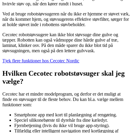
hvirvle støv op, når den kører rundt i huset.
Ved at bruge robotstøvsugeren når du ikke er hjemme er støvet væk,
når du kommer hjem, og støvsugerens effektive støvfilter, sørger for
at holde støvet inde i robottens støvbeholder.
Cecotec robotstøvsugere kan ikke blot støvsuge dine gulve og
tæpper. Robotten kan også vådmoppe dine hårde gulve af træ,
laminat, klinker osv. På den måde sparer du ikke blot tid på
støvsugningen, men også på den lettere gulvvask.
Tjek flere funktioner hos Cecotec Nordic
Hvilken Cecotec robotstøvsuger skal jeg
vælge?
Cecotec har et mindre modelprogram, og derfor er det muligt at
finde en støvsuger til de fleste behov. Du kan bl.a. vælge mellem
funktioner som:
Smartphone app med kort til planlægning af rengøring.
Speciel silikonebørste til dyrehår fra dine kæledyr.
Fjernbetjening (hvis du ikke vil bruge app-styring).
Tilfældig eller intelligent navigation med kortlægning af