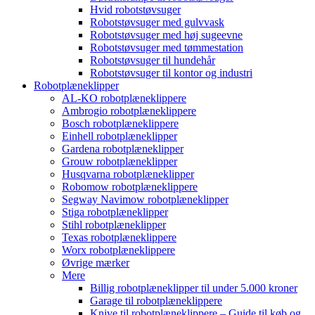
Hvid robotstøvsuger
Robotstøvsuger med gulvvask
Robotstøvsuger med høj sugeevne
Robotstøvsuger med tømmestation
Robotstøvsuger til hundehår
Robotstøvsuger til kontor og industri
Robotplæneklipper
AL-KO robotplæneklippere
Ambrogio robotplæneklippere
Bosch robotplæneklippere
Einhell robotplæneklipper
Gardena robotplæneklipper
Grouw robotplæneklipper
Husqvarna robotplæneklipper
Robomow robotplæneklippere
Segway Navimow robotplæneklipper
Stiga robotplæneklipper
Stihl robotplæneklipper
Texas robotplæneklippere
Worx robotplæneklippere
Øvrige mærker
Mere
Billig robotplæneklipper til under 5.000 kroner
Garage til robotplæneklippere
Knive til robotplæneklippere – Guide til køb og