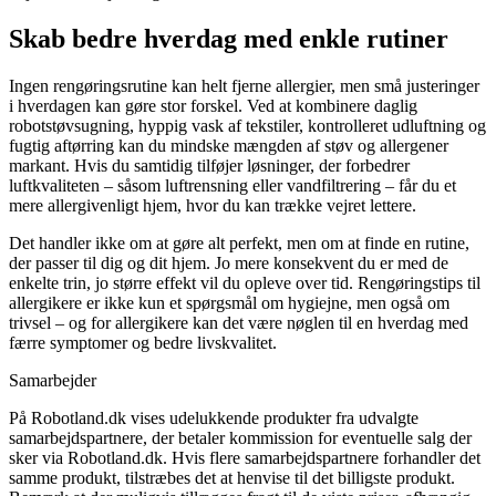
Skab bedre hverdag med enkle rutiner
Ingen rengøringsrutine kan helt fjerne allergier, men små justeringer
i hverdagen kan gøre stor forskel. Ved at kombinere daglig
robotstøvsugning, hyppig vask af tekstiler, kontrolleret udluftning og
fugtig aftørring kan du mindske mængden af støv og allergener
markant. Hvis du samtidig tilføjer løsninger, der forbedrer
luftkvaliteten – såsom luftrensning eller vandfiltrering – får du et
mere allergivenligt hjem, hvor du kan trække vejret lettere.
Det handler ikke om at gøre alt perfekt, men om at finde en rutine,
der passer til dig og dit hjem. Jo mere konsekvent du er med de
enkelte trin, jo større effekt vil du opleve over tid. Rengøringstips til
allergikere er ikke kun et spørgsmål om hygiejne, men også om
trivsel – og for allergikere kan det være nøglen til en hverdag med
færre symptomer og bedre livskvalitet.
Samarbejder
På Robotland.dk vises udelukkende produkter fra udvalgte
samarbejdspartnere, der betaler kommission for eventuelle salg der
sker via Robotland.dk. Hvis flere samarbejdspartnere forhandler det
samme produkt, tilstræbes det at henvise til det billigste produkt.