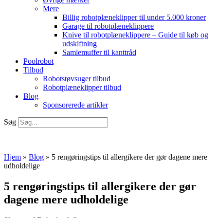
Mere
Billig robotplæneklipper til under 5.000 kroner
Garage til robotplæneklippere
Knive til robotplæneklippere – Guide til køb og
udskiftning
Samlemuffer til kanttråd
Poolrobot
Tilbud
Robotstøvsuger tilbud
Robotplæneklipper tilbud
Blog
Sponsorerede artikler
Søg
Hjem
»
Blog
»
5 rengøringstips til allergikere der gør dagene mere
udholdelige
5 rengøringstips til allergikere der gør
dagene mere udholdelige