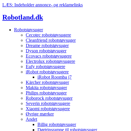
Videre
LÆS: Indeholder annonce- og reklamelinks
til
indhold
Robotland.dk
Robotstøvsuger
Cecotec robotstøvsugere
Cleanfriend robotstøvsuger
Dreame robotstøvsuger
Dyson robotstøvsuger
Ecovacs robotstøvsugere
Electrolux robotstøvsugere
Eufy robotstøvsugere
iRobot robotstøvsugere
iRobot Roomba j7
Kärcher robotstøvsuger
Makita robotstøvsuger
Philips robotstøvsuger
Roborock robotstøvsuger
Severin robotstøvsugere
Xiaomi robotstøvsugere
Øvrige mærker
Andet
Billig robotstøvsuger
Dørtrinsrampe til robotstøvsuger