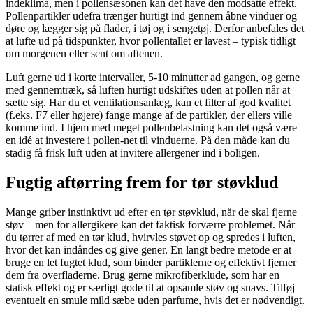
indeklima, men i pollensæsonen kan det have den modsatte effekt.
Pollenpartikler udefra trænger hurtigt ind gennem åbne vinduer og
døre og lægger sig på flader, i tøj og i sengetøj. Derfor anbefales det
at lufte ud på tidspunkter, hvor pollentallet er lavest – typisk tidligt
om morgenen eller sent om aftenen.
Luft gerne ud i korte intervaller, 5-10 minutter ad gangen, og gerne
med gennemtræk, så luften hurtigt udskiftes uden at pollen når at
sætte sig. Har du et ventilationsanlæg, kan et filter af god kvalitet
(f.eks. F7 eller højere) fange mange af de partikler, der ellers ville
komme ind. I hjem med meget pollenbelastning kan det også være
en idé at investere i pollen-net til vinduerne. På den måde kan du
stadig få frisk luft uden at invitere allergener ind i boligen.
Fugtig aftørring frem for tør støvklud
Mange griber instinktivt ud efter en tør støvklud, når de skal fjerne
støv – men for allergikere kan det faktisk forværre problemet. Når
du tørrer af med en tør klud, hvirvles støvet op og spredes i luften,
hvor det kan indåndes og give gener. En langt bedre metode er at
bruge en let fugtet klud, som binder partiklerne og effektivt fjerner
dem fra overfladerne. Brug gerne mikrofiberklude, som har en
statisk effekt og er særligt gode til at opsamle støv og snavs. Tilføj
eventuelt en smule mild sæbe uden parfume, hvis det er nødvendigt.