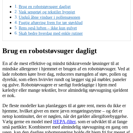
Brug en robotstøvsuger dagligt
Vask sengetøj og tekstiler hyppigt
Undgå åbne vinduer i pollensæsonen
Fugtig aftørring frem for tør støvklud
Rens også luften – ikke kun gulvet
Skab bedre hverdag med enkle rutiner
Brug en robotstøvsuger dagligt
En af de mest effektive og mindst tidskrævende løsninger til at
mindske allergener i hjemmet er brugen af en robotstøvsuger. Ved at
lade robotten køre hver dag, reduceres mængden af støv, pollen og
dyrehår, som ellers hvirvler rundt og lægger sig på møbler, paneler
og gulve. Robotstøvsugere er særligt fordelagtige i hjem med
kæledyr eller mange tekstiler, hvor almindelig støvsugning sjældent
er nok.
De fleste modeller kan planlægges til at gøre rent, mens du ikke er
hjemme, hvilket giver en mere jævn rengøringsrytme – og det er
netop kontinuitet, der er nøglen, når det gælder allergiforebyggelse.
Vælg gerne en model med
HEPA-filter
, som er udviklet til at fange
små partikler. Kombineret med almindelig støvsugning en gang om
ugen, kan den daglige robotrengøring holde dit hjem fri for meget af