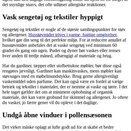
det usynlige snavs, der ofte udløser allergiske reaktioner.
Vask sengetøj og tekstiler hyppigt
Sengetøj og tekstiler er nogle af de største samlingspunkter for støv
og allergener.
Husstøvmider trives i varme, fugtige omgivelser
,
hvilket gør din seng til det perfekte miljø. For at reducere antallet af
husstøvmider anbefales det at vaske sengetøj ved minimum 60
grader én gang om ugen. Puder og dyner bør vaskes eller renses
hver anden til tredje måned, afhængigt af materiale og brug.
Har du gardiner, tæpper eller stofbetrukne møbler, bør disse også
rengøres jævnligt. Gardiner kan maskinvaskes, mens møbler kan
støvsuges med en møbelmundstykke. Brug gerne allergivenligt
vaskemiddel uden parfume. Det kan også være en fordel at vælge
betræk og tekstiler i materialer, der er nemme at vaske og tørre. I det
hele taget gælder det om at minimere ophobning af organisk
materiale, der kan være grobund for skimmel og allergener. Jo oftere
du vasker, jo færre gener vil du opleve i det daglige.
Undgå åbne vinduer i pollensæsonen
Det virker måske oplagt at lufte godt ud for at skabe et bedre