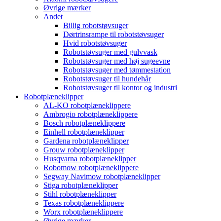
Øvrige mærker
Andet
Billig robotstøvsuger
Dørtrinsrampe til robotstøvsuger
Hvid robotstøvsuger
Robotstøvsuger med gulvvask
Robotstøvsuger med høj sugeevne
Robotstøvsuger med tømmestation
Robotstøvsuger til hundehår
Robotstøvsuger til kontor og industri
Robotplæneklipper
AL-KO robotplæneklippere
Ambrogio robotplæneklippere
Bosch robotplæneklippere
Einhell robotplæneklipper
Gardena robotplæneklipper
Grouw robotplæneklipper
Husqvarna robotplæneklipper
Robomow robotplæneklippere
Segway Navimow robotplæneklipper
Stiga robotplæneklipper
Stihl robotplæneklipper
Texas robotplæneklippere
Worx robotplæneklippere
Øvrige mærker