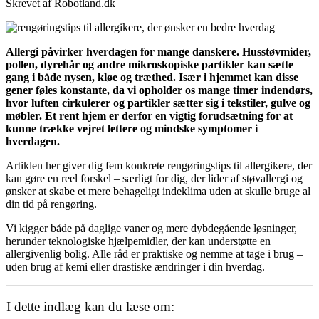
Skrevet af Robotland.dk
Allergi påvirker hverdagen for mange danskere. Husstøvmider,
pollen, dyrehår og andre mikroskopiske partikler kan sætte
gang i både nysen, kløe og træthed. Især i hjemmet kan disse
gener føles konstante, da vi opholder os mange timer indendørs,
hvor luften cirkulerer og partikler sætter sig i tekstiler, gulve og
møbler. Et rent hjem er derfor en vigtig forudsætning for at
kunne trække vejret lettere og mindske symptomer i
hverdagen.
Artiklen her giver dig fem konkrete rengøringstips til allergikere, der
kan gøre en reel forskel – særligt for dig, der lider af støvallergi og
ønsker at skabe et mere behageligt indeklima uden at skulle bruge al
din tid på rengøring.
Vi kigger både på daglige vaner og mere dybdegående løsninger,
herunder teknologiske hjælpemidler, der kan understøtte en
allergivenlig bolig. Alle råd er praktiske og nemme at tage i brug –
uden brug af kemi eller drastiske ændringer i din hverdag.
I dette indlæg kan du læse om: