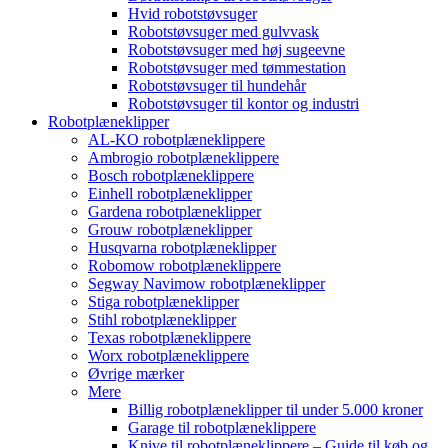
Hvid robotstøvsuger
Robotstøvsuger med gulvvask
Robotstøvsuger med høj sugeevne
Robotstøvsuger med tømmestation
Robotstøvsuger til hundehår
Robotstøvsuger til kontor og industri
Robotplæneklipper
AL-KO robotplæneklippere
Ambrogio robotplæneklippere
Bosch robotplæneklippere
Einhell robotplæneklipper
Gardena robotplæneklipper
Grouw robotplæneklipper
Husqvarna robotplæneklipper
Robomow robotplæneklippere
Segway Navimow robotplæneklipper
Stiga robotplæneklipper
Stihl robotplæneklipper
Texas robotplæneklippere
Worx robotplæneklippere
Øvrige mærker
Mere
Billig robotplæneklipper til under 5.000 kroner
Garage til robotplæneklippere
Knive til robotplæneklippere – Guide til køb og