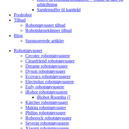
udskiftning
Samlemuffer til kanttråd
Poolrobot
Tilbud
Robotstøvsuger tilbud
Robotplæneklipper tilbud
Blog
Sponsorerede artikler
Robotstøvsuger
Cecotec robotstøvsugere
Cleanfriend robotstøvsuger
Dreame robotstøvsuger
Dyson robotstøvsuger
Ecovacs robotstøvsugere
Electrolux robotstøvsugere
Eufy robotstøvsugere
iRobot robotstøvsugere
iRobot Roomba j7
Kärcher robotstøvsuger
Makita robotstøvsuger
Philips robotstøvsuger
Roborock robotstøvsuger
Severin robotstøvsugere
Xiaomi robotstøvsugere