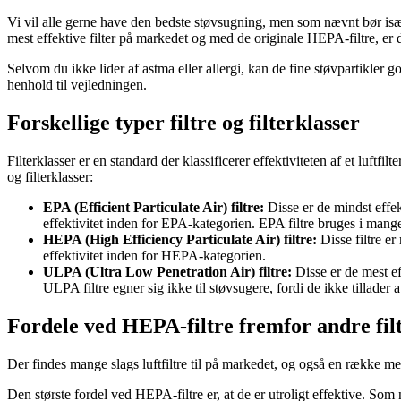
Vi vil alle gerne have den bedste støvsugning, men som nævnt bør især
mest effektive filter på markedet og med de originale HEPA-filtre, er du
Selvom du ikke lider af astma eller allergi, kan de fine støvpartikler god
henhold til vejledningen.
Forskellige typer filtre og filterklasser
Filterklasser er en standard der klassificerer effektiviteten af et luftfilt
og filterklasser:
EPA (Efficient Particulate Air) filtre:
Disse er de mindst effek
effektivitet inden for EPA-kategorien. EPA filtre bruges i mange
HEPA (High Efficiency Particulate Air) filtre:
Disse filtre er
effektivitet inden for HEPA-kategorien.
ULPA (Ultra Low Penetration Air) filtre:
Disse er de mest eff
ULPA filtre egner sig ikke til støvsugere, fordi de ikke tillader 
Fordele ved HEPA-filtre fremfor andre fil
Der findes mange slags luftfiltre til på markedet, og også en række mekan
Den største fordel ved HEPA-filtre er, at de er utroligt effektive. Som 