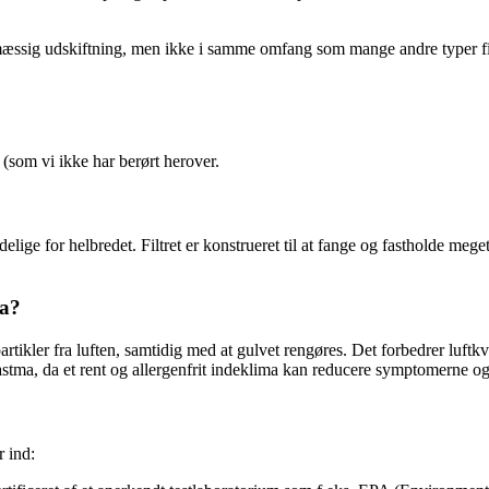
mæssig udskiftning, men ikke i samme omfang som mange andre typer filtr
(som vi ikke har berørt herover.
adelige for helbredet. Filtret er konstrueret til at fange og fastholde me
ma?
artikler fra luften, samtidig med at gulvet rengøres. Det forbedrer luf
ller astma, da et rent og allergenfrit indeklima kan reducere symptomerne o
r ind: