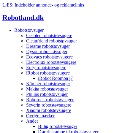
Videre
LÆS: Indeholder annonce- og reklamelinks
til
indhold
Robotland.dk
Robotstøvsuger
Cecotec robotstøvsugere
Cleanfriend robotstøvsuger
Dreame robotstøvsuger
Dyson robotstøvsuger
Ecovacs robotstøvsugere
Electrolux robotstøvsugere
Eufy robotstøvsugere
iRobot robotstøvsugere
iRobot Roomba j7
Kärcher robotstøvsuger
Makita robotstøvsuger
Philips robotstøvsuger
Roborock robotstøvsuger
Severin robotstøvsugere
Xiaomi robotstøvsugere
Øvrige mærker
Andet
Billig robotstøvsuger
Dørtrinsrampe til robotstøvsuger