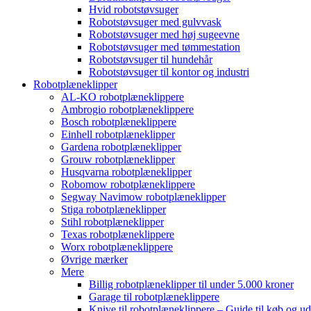
Hvid robotstøvsuger
Robotstøvsuger med gulvvask
Robotstøvsuger med høj sugeevne
Robotstøvsuger med tømmestation
Robotstøvsuger til hundehår
Robotstøvsuger til kontor og industri
Robotplæneklipper
AL-KO robotplæneklippere
Ambrogio robotplæneklippere
Bosch robotplæneklippere
Einhell robotplæneklipper
Gardena robotplæneklipper
Grouw robotplæneklipper
Husqvarna robotplæneklipper
Robomow robotplæneklippere
Segway Navimow robotplæneklipper
Stiga robotplæneklipper
Stihl robotplæneklipper
Texas robotplæneklippere
Worx robotplæneklippere
Øvrige mærker
Mere
Billig robotplæneklipper til under 5.000 kroner
Garage til robotplæneklippere
Knive til robotplæneklippere – Guide til køb og ud