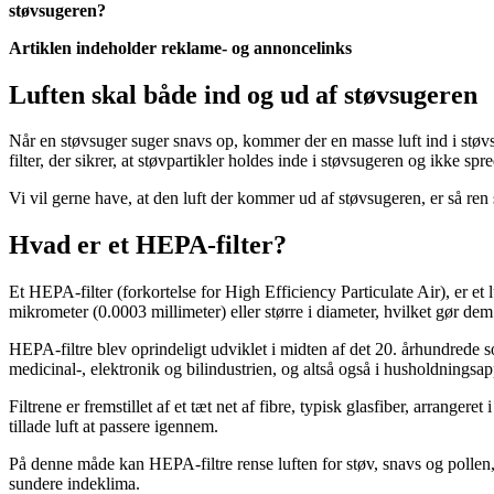
støvsugeren?
Artiklen indeholder reklame- og annoncelinks
Luften skal både ind og ud af støvsugeren
Når en støvsuger suger snavs op, kommer der en masse luft ind i støvs
filter, der sikrer, at støvpartikler holdes inde i støvsugeren og ikke spr
Vi vil gerne have, at den luft der kommer ud af støvsugeren, er så ren s
Hvad er et HEPA-filter?
Et HEPA-filter (forkortelse for High Efficiency Particulate Air), er et luft
mikrometer (0.0003 millimeter) eller større i diameter, hvilket gør dem e
HEPA-filtre blev oprindeligt udviklet i midten af det 20. århundrede so
medicinal-, elektronik og bilindustrien, og altså også i husholdningsa
Filtrene er fremstillet af et tæt net af fibre, typisk glasfiber, arrangeret
tillade luft at passere igennem.
På denne måde kan HEPA-filtre rense luften for støv, snavs og pollen, 
sundere indeklima.