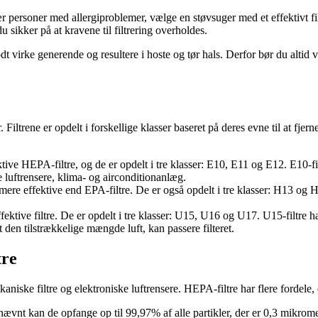
 personer med allergiproblemer, vælge en støvsuger med et effektivt fil
 sikker på at kravene til filtrering overholdes.
t virke generende og resultere i hoste og tør hals. Derfor bør du altid væl
er. Filtrene er opdelt i forskellige klasser baseret på deres evne til at fjer
tive HEPA-filtre, og de er opdelt i tre klasser: E10, E11 og E12. E10-fil
 luftrensere, klima- og airconditionanlæg.
 mere effektive end EPA-filtre. De er også opdelt i tre klasser: H13 og H
ektive filtre. De er opdelt i tre klasser: U15, U16 og U17. U15-filtre har
at den tilstrækkelige mængde luft, kan passere filteret.
tre
iske filtre og elektroniske luftrensere. HEPA-filtre har flere fordele, der
nævnt kan de opfange op til 99,97% af alle partikler, der er 0,3 mikromete