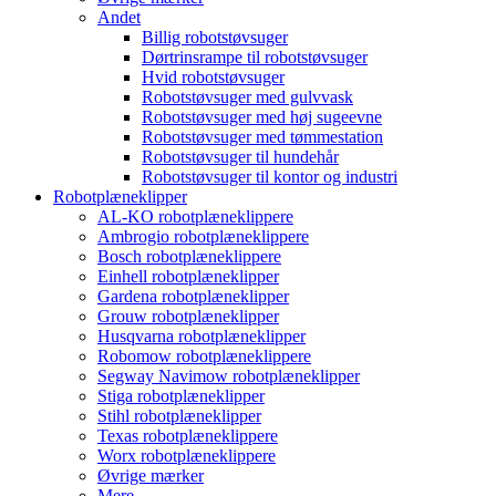
Andet
Billig robotstøvsuger
Dørtrinsrampe til robotstøvsuger
Hvid robotstøvsuger
Robotstøvsuger med gulvvask
Robotstøvsuger med høj sugeevne
Robotstøvsuger med tømmestation
Robotstøvsuger til hundehår
Robotstøvsuger til kontor og industri
Robotplæneklipper
AL-KO robotplæneklippere
Ambrogio robotplæneklippere
Bosch robotplæneklippere
Einhell robotplæneklipper
Gardena robotplæneklipper
Grouw robotplæneklipper
Husqvarna robotplæneklipper
Robomow robotplæneklippere
Segway Navimow robotplæneklipper
Stiga robotplæneklipper
Stihl robotplæneklipper
Texas robotplæneklippere
Worx robotplæneklippere
Øvrige mærker
Mere