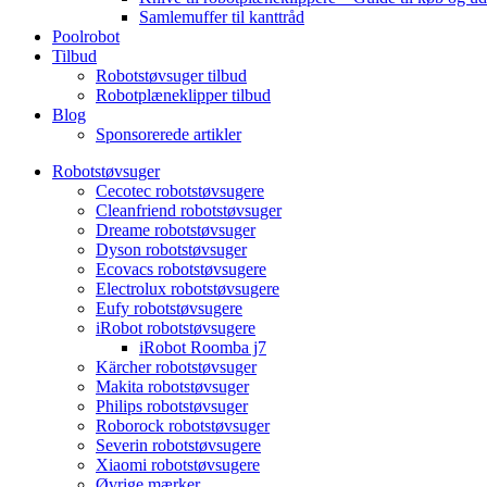
Samlemuffer til kanttråd
Poolrobot
Tilbud
Robotstøvsuger tilbud
Robotplæneklipper tilbud
Blog
Sponsorerede artikler
Robotstøvsuger
Cecotec robotstøvsugere
Cleanfriend robotstøvsuger
Dreame robotstøvsuger
Dyson robotstøvsuger
Ecovacs robotstøvsugere
Electrolux robotstøvsugere
Eufy robotstøvsugere
iRobot robotstøvsugere
iRobot Roomba j7
Kärcher robotstøvsuger
Makita robotstøvsuger
Philips robotstøvsuger
Roborock robotstøvsuger
Severin robotstøvsugere
Xiaomi robotstøvsugere
Øvrige mærker