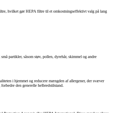
e, hvilket gør HEPA filtre til et omkostningseffektivt valg på lang
get små partikler, såsom støv, pollen, dyrehår, skimmel og andre
tkvaliteten i hjemmet og reducere mængden af allergener, der svæver
g forbedre den generelle helbredstilstand.