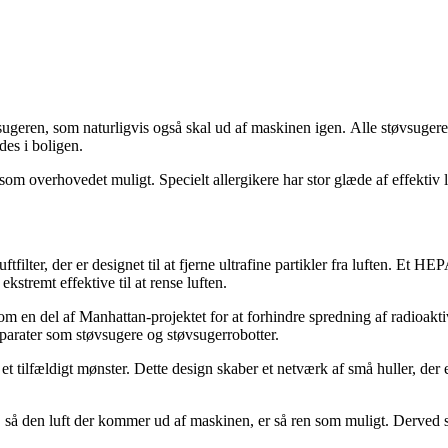
ugeren, som naturligvis også skal ud af maskinen igen. Alle støvsugere,
edes i boligen.
om overhovedet muligt. Specielt allergikere har stor glæde af effektiv lu
filter, der er designet til at fjerne ultrafine partikler fra luften. Et HEPA 
kstremt effektive til at rense luften.
m en del af Manhattan-projektet for at forhindre spredning af radioaktiv
pparater som støvsugere og støvsugerrobotter.
 i et tilfældigt mønster. Dette design skaber et netværk af små huller, der e
så den luft der kommer ud af maskinen, er så ren som muligt. Derved sikr