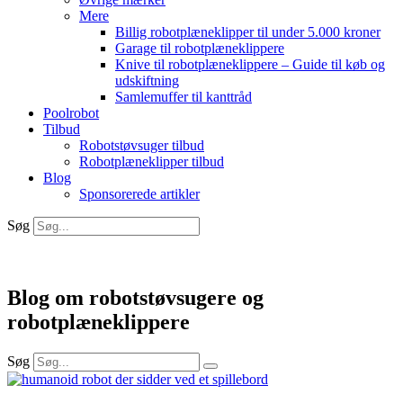
Mere
Billig robotplæneklipper til under 5.000 kroner
Garage til robotplæneklippere
Knive til robotplæneklippere – Guide til køb og
udskiftning
Samlemuffer til kanttråd
Poolrobot
Tilbud
Robotstøvsuger tilbud
Robotplæneklipper tilbud
Blog
Sponsorerede artikler
Søg
Blog om robotstøvsugere og
robotplæneklippere
Søg