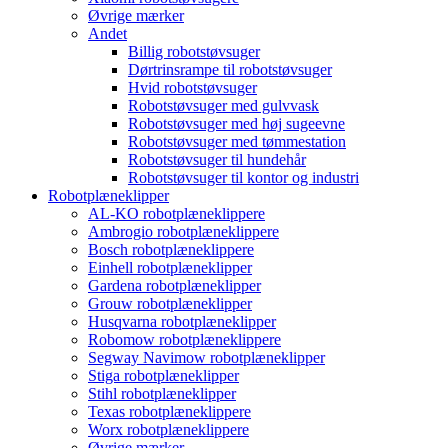
Øvrige mærker
Andet
Billig robotstøvsuger
Dørtrinsrampe til robotstøvsuger
Hvid robotstøvsuger
Robotstøvsuger med gulvvask
Robotstøvsuger med høj sugeevne
Robotstøvsuger med tømmestation
Robotstøvsuger til hundehår
Robotstøvsuger til kontor og industri
Robotplæneklipper
AL-KO robotplæneklippere
Ambrogio robotplæneklippere
Bosch robotplæneklippere
Einhell robotplæneklipper
Gardena robotplæneklipper
Grouw robotplæneklipper
Husqvarna robotplæneklipper
Robomow robotplæneklippere
Segway Navimow robotplæneklipper
Stiga robotplæneklipper
Stihl robotplæneklipper
Texas robotplæneklippere
Worx robotplæneklippere
Øvrige mærker