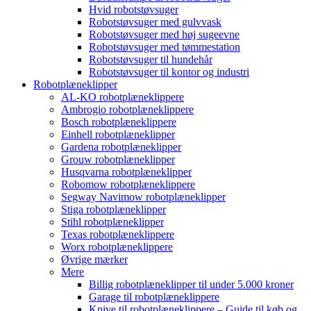
Hvid robotstøvsuger
Robotstøvsuger med gulvvask
Robotstøvsuger med høj sugeevne
Robotstøvsuger med tømmestation
Robotstøvsuger til hundehår
Robotstøvsuger til kontor og industri
Robotplæneklipper
AL-KO robotplæneklippere
Ambrogio robotplæneklippere
Bosch robotplæneklippere
Einhell robotplæneklipper
Gardena robotplæneklipper
Grouw robotplæneklipper
Husqvarna robotplæneklipper
Robomow robotplæneklippere
Segway Navimow robotplæneklipper
Stiga robotplæneklipper
Stihl robotplæneklipper
Texas robotplæneklippere
Worx robotplæneklippere
Øvrige mærker
Mere
Billig robotplæneklipper til under 5.000 kroner
Garage til robotplæneklippere
Knive til robotplæneklippere – Guide til køb og