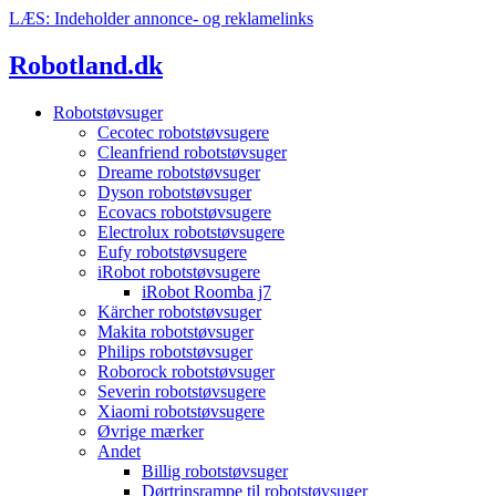
Videre
LÆS: Indeholder annonce- og reklamelinks
til
indhold
Robotland.dk
Robotstøvsuger
Cecotec robotstøvsugere
Cleanfriend robotstøvsuger
Dreame robotstøvsuger
Dyson robotstøvsuger
Ecovacs robotstøvsugere
Electrolux robotstøvsugere
Eufy robotstøvsugere
iRobot robotstøvsugere
iRobot Roomba j7
Kärcher robotstøvsuger
Makita robotstøvsuger
Philips robotstøvsuger
Roborock robotstøvsuger
Severin robotstøvsugere
Xiaomi robotstøvsugere
Øvrige mærker
Andet
Billig robotstøvsuger
Dørtrinsrampe til robotstøvsuger