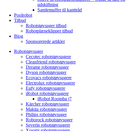
udskiftning
Samlemuffer til kanttråd
Poolrobot
Tilbud
Robotstøvsuger tilbud
Robotplæneklipper tilbud
Blog
Sponsorerede artikler
Robotstøvsuger
Cecotec robotstøvsugere
Cleanfriend robotstøvsuger
Dreame robotstøvsuger
Dyson robotstøvsuger
Ecovacs robotstøvsugere
Electrolux robotstøvsugere
Eufy robotstøvsugere
iRobot robotstøvsugere
iRobot Roomba j7
Kärcher robotstøvsuger
Makita robotstøvsuger
Philips robotstøvsuger
Roborock robotstøvsuger
Severin robotstøvsugere
Xiaomi robotstøvsugere